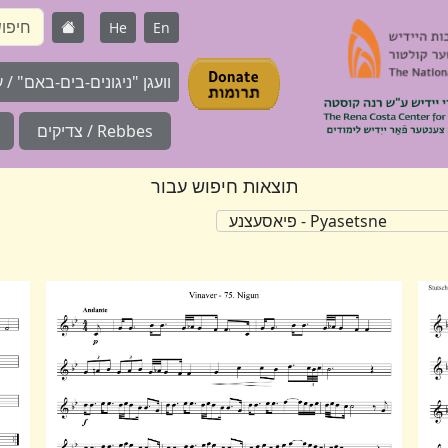
He
En
וועגן "ניגונים-בים-באם" / על 
Rebbes / צדיקים
תוצאות חיפוש עבור
Pyasetsne - פיאסעצנע