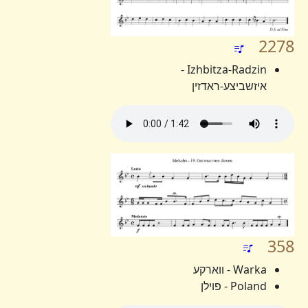
2278
Izhbitza-Radzin -
איזשביצע-ראדזין
358
Warka - ווארקע
Poland - פוילן