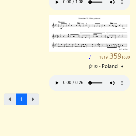
359
1630, 1819
Poland - פוילן
1