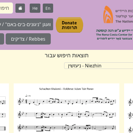
He
En
וועגן "ניגונים-בים-באם" / על 
Rebbes / צדיקים
תוצאות חיפוש עבור
Niezhin - ניעזשין