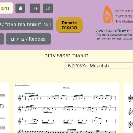
He
En
וועגן "ניגונים-בים-באם" / על 
Rebbes / צדיקים
תוצאות חיפוש עבור
Mezritsh - מעזריטש