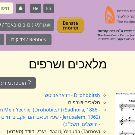
He
En
וועגן "ניגונים-בים-באם" / על 
Rebbes / צדיקים
מלאכים ושרפים
הוספת מידע לני
Drohobitsh - דראהאביטש
מלאכים ושרפים
Meir Yechiel (Drohobitsh) (Sadhora, 1886 -
Jerusalem, 1962) - שפירא, אברהם יעק
- ירושלים, תשכ"ב)
Yaari, Yehuda (Tarnov) - יערי, יהודה (טארנע)