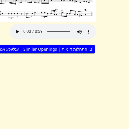
התחלות דומות | Similar Openings | ענלעכע אָנהייבן