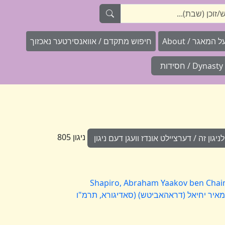
המאגר / About
חיפוש מתקדם / אוואנסירטער נאכזוך
Dynasty / חסידות
ניגון 805
גון זה / דערציילט אונדז וועגן דעם ניגון
Shapiro, Abraham Yaakov ben Chaim 
ב בן חיים מאיר יחיאל (דראהאביטש) (סאדיגורא, תרמ"ו