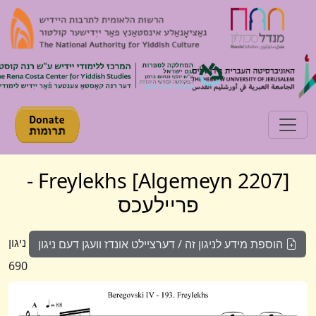
Toggle navigation
[Algemeyn 2207] Freylekhs -
פריילעכס
ניגון
הוספת מידע לניגון זה / דערציילט אונדז וועגן דעם ניגון
690