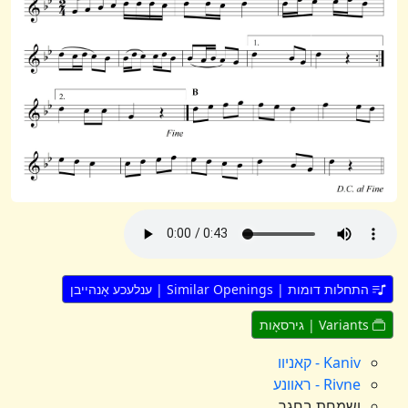
התחלות דומות | Similar Openings | ענלעכע אָנהייבן
Variants | גירסאָות
Kaniv - קאניוו
Rivne - ראוונע
ושמחת בחגך