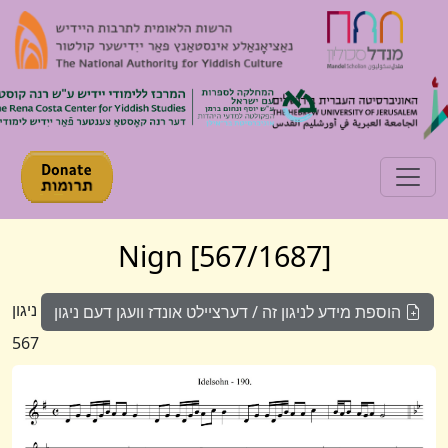
Toggle navigation
[567/1687] Nign
ניגון
הוספת מידע לניגון זה / דערציילט אונדז וועגן דעם ניגון
567