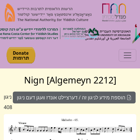
Toggle navigation
[Algemeyn 2212] Nign
ניגון
הוספת מידע לניגון זה / דערציילט אונדז וועגן דעם ניגון
408