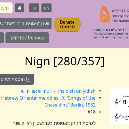
He
En
וועגן "ניגונים-בים-באם" / על 
Rebbes / צדיקים
[280/357] Nign
הוספת מידע לני
Khsidish un yidish - חסידיש און יידיש
f Hebrew Oriental melodies', X, 'Songs of the
Chassidim,' Berlin, 1932
#18
לגרסת הניגון באסופת בערנשטיין ראו קישור