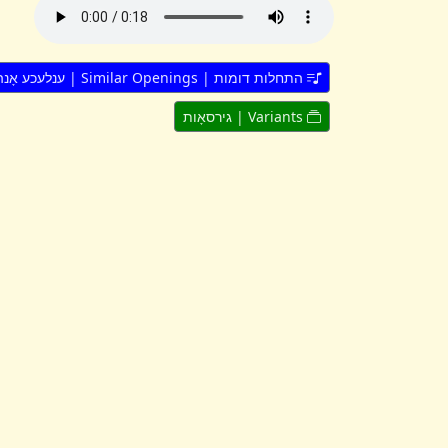
התחלות דומות | Similar Openings | ענלעכע אָנהייבן
Variants | גירסאָות