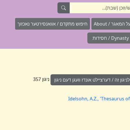
המאגר / About
חיפוש מתקדם / אוואנסירטער נאכזוך
Dynasty / חסידות
ניגון 357
גון זה / דערציילט אונדז וועגן דעם ניגון
Idelsohn, A.Z., 'Thesaurus o