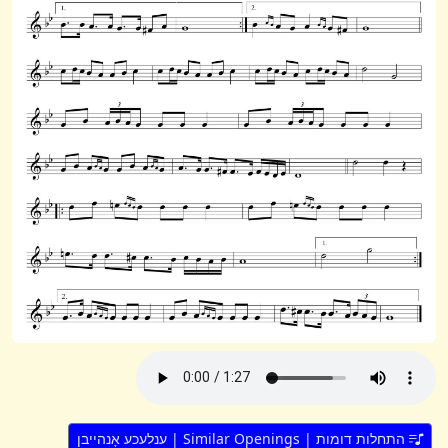
התחלות דומות | Similar Openings | ענלעכע אָנהייבן