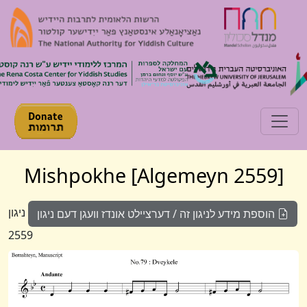
Toggle navigation
[Algemeyn 2559] Mishpokhe
ניגון
הוספת מידע לניגון זה / דערציילט אונדז וועגן דעם ניגון
2559