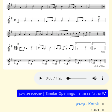
התחלות דומות | Similar Openings | ענלעכע אָנהייבן
Kotsk - קאצק
מוסר