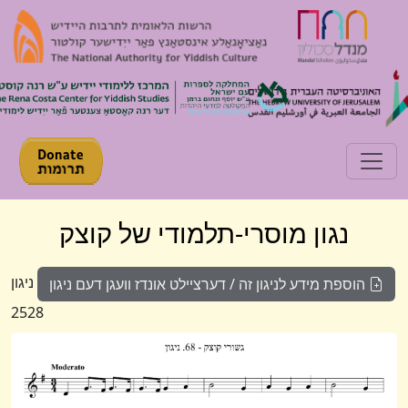
Toggle navigation
נגון מוסרי-תלמודי של קוצק
ניגון
הוספת מידע לניגון זה / דערציילט אונדז וועגן דעם ניגון
2528