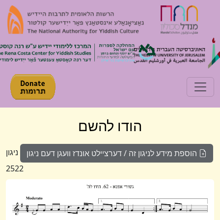
Toggle navigation
הודו להשם
ניגון
הוספת מידע לניגון זה / דערציילט אונדז וועגן דעם ניגון
2522