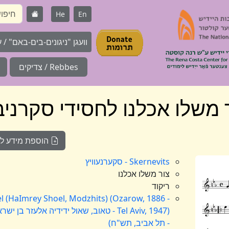
He
En
וועגן "ניגונים-בים-באם" / על 
Rebbes / צדיקים
 משלו אכלנו לחסידי סקרניב
הוספת מידע לניג
Skernevits - סקערנעוויץ
צור משלו אכלנו
ריקוד
el (HaImrey Shoel, Modzhits) (Ozarow, 1886 -
Tel Aviv, 1947) - טאוב, שאול ידידיה אלע
- תל אביב, תש"ח)