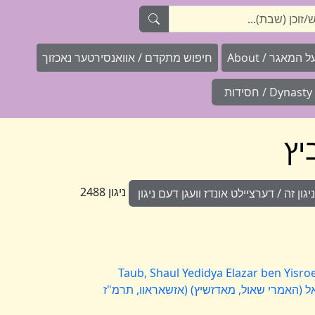
המאגר / About
חיפוש מתקדם / אוואנסירטער נאכזוך
Dynasty / חסידות
יץ
ניגון 2488
ון זה / דערציילט אונדז וועגן דעם ניגון
Taub, Shaul Yedidya Elazar ben Yisro
זר בן ישראל (האמרי שאול, מאדזשיץ) (אזשאראוו, תרמ"ז