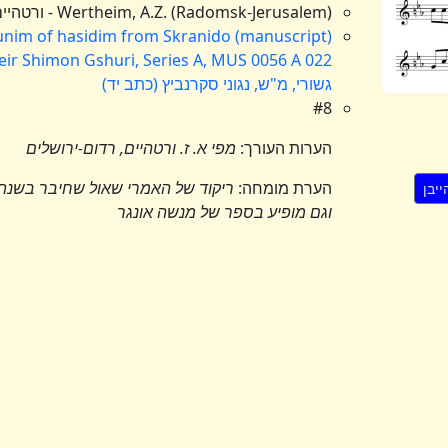
Wertheim, A.Z. (Radomsk-Jerusalem) - ורטהיים, א.ז. (ראדאם-ירושלים)
gunim of hasidim from Skranido (manuscript)
Meir Shimon Gshuri, Series A, MUS 0056 A 022
גשורי, מ"ש, נגוני סקרנביץ (כתב יד)
#8
הערות העורך:
מפי א. ז. ורטהיים, רדום-ירושלים
הערת מומחה:
ריקוד של האמרי שאול שחיבר בשנת ת
וגם מופיע בספר של מנשה אונגר