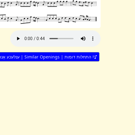
התחלות דומות | Similar Openings | ענלעכע אָנהייבן