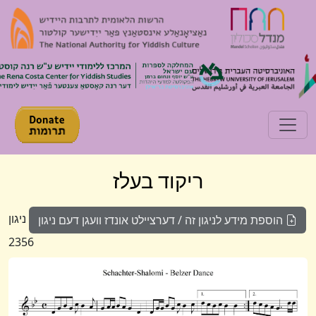
Toggle navigation
ריקוד בעלז
ניגון
הוספת מידע לניגון זה / דערציילט אונדז וועגן דעם ניגון
2356