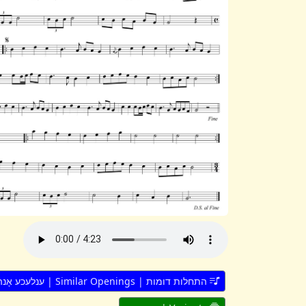
התחלות דומות | Similar Openings | ענלעכע אָנהייבן