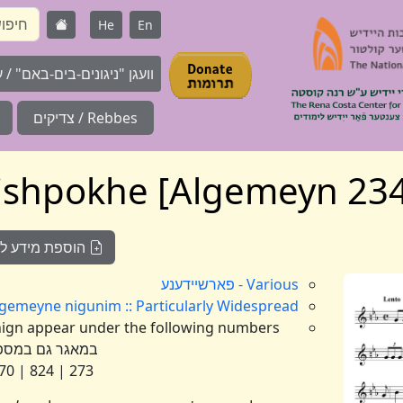
He
En
וועגן "ניגונים-בים-באם" / על 
Rebbes / צדיקים
הוספת מידע לניג
Various - פארשיידענע
Algemeyne nigunim :: Particularly Widespread :: אלגעמיינע :: ניגונים נפוצים במי
במאגר גם במספ
273 | 824 | 1470 | 1605