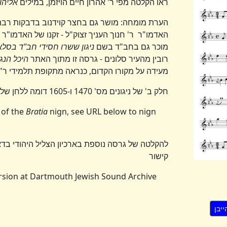
ראו הקלטה מפי ר' אהרון חיים הויזמן, במילים
אליהו 
הערת מומחה: מושר גם בחצר קוידנוב בדבקות רבה, 
האדמו"ר ר' חנוך העניך זצוק"ל - זקנו של האדמו"ר
מוכר גם בחב"ד בשם
ניגון ששרו חסידי חב"ד בסלא
רובין מהעיר סלונים - גרסה זו מתוך האתר
היכל הנג
מעידה על מקורו הקדום, כנראה מתקופת תלמידי ר"
חלק ב' של ניגונים מס' 1470 ו-1605 דומה ללחן של הניגון
 of the
Bratia
nign, see URL below to nign
להקלטה של גרסה נוספת בארכיון הצליל היהודי ב
קישור
ersion at Dartmouth Jewish Sound Archive