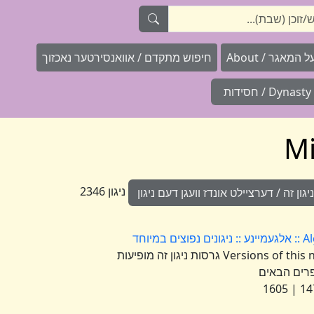
המאגר / About
חיפוש מתקדם / אוואנסירטער נאכזוך
Dynasty / חסידות
ניגון 2346
ון זה / דערציילט אונדז וועגן דעם ניגון
וחד
Versions of this nign appear under the following numbers גרסות ניגון זה מופיעות
רים הבאים