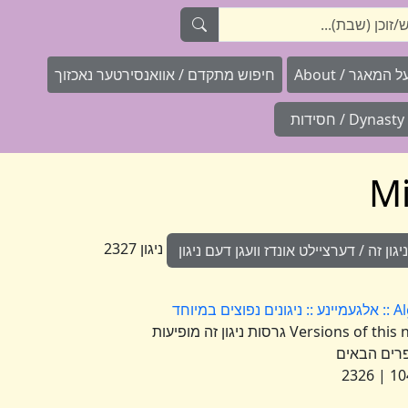
המאגר / About
חיפוש מתקדם / אוואנסירטער נאכזוך
Dynasty / חסידות
ניגון 2327
ון זה / דערציילט אונדז וועגן דעם ניגון
וחד
Versions of this nign appear under the following numbers גרסות ניגון זה מופיעות
רים הבאים