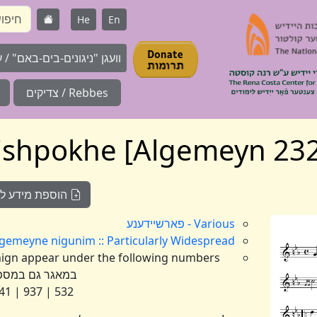
He
En
וועגן "ניגונים-בים-באם" / על 
Rebbes / צדיקים
הוספת מידע לניג
Various - פארשיידענע
Algemeyne nigunim :: Particularly Widespread :: אלגעמיינע :: ניגונים נפוצים במי
במאגר גם במספ
532 | 937 | 1041 | 2326