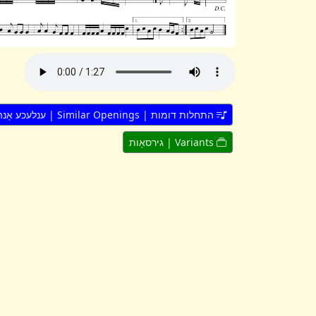
התחלות דומות | Similar Openings | ענלעכע אָנהייבן
Variants | גירסאָות