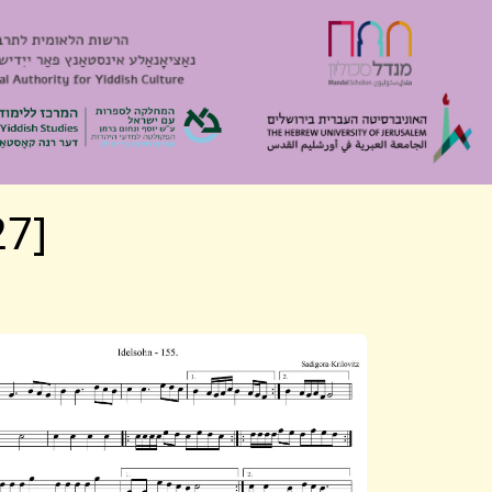
[Algemeyn 2327] Mishpokhe