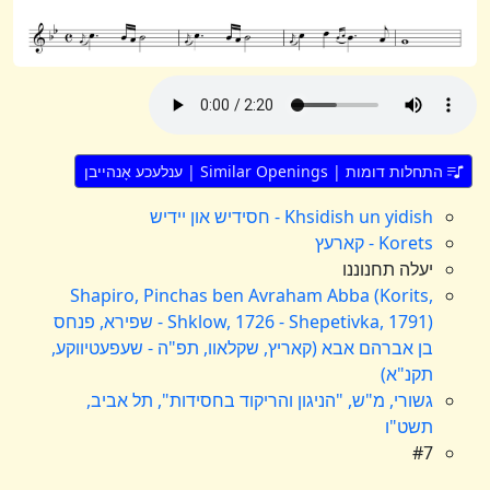
התחלות דומות | Similar Openings | ענלעכע אָנהייבן
Khsidish un yidish - חסידיש און יידיש
Korets - קארעץ
יעלה תחנוננו
Shapiro, Pinchas ben Avraham Abba (Korits,
Shklow, 1726 - Shepetivka, 1791) - שפירא, פנחס
בן אברהם אבא (קאריץ, שקלאוו, תפ"ה - שעפעטיווקע,
תקנ"א)
גשורי, מ"ש, "הניגון והריקוד בחסידות", תל אביב,
תשט"ו
#7