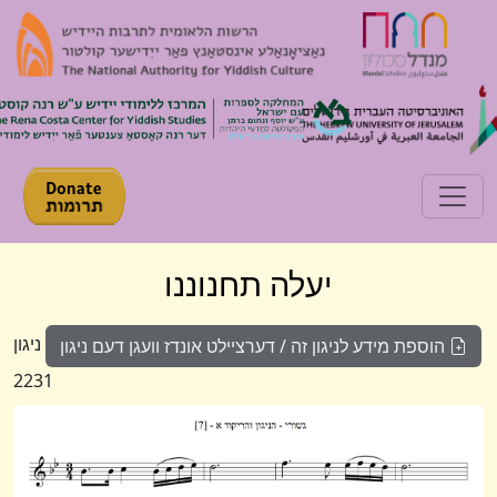
Toggle navigation
יעלה תחנוננו
ניגון
הוספת מידע לניגון זה / דערציילט אונדז וועגן דעם ניגון
2231