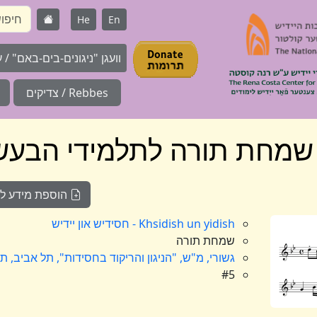
He
En
וועגן "ניגונים-בים-באם" / על 
Rebbes / צדיקים
ן שמחת תורה לתלמידי הבעש
הוספת מידע לניג
Khsidish un yidish - חסידיש און יידיש
שמחת תורה
גשורי, מ"ש, "הניגון והריקוד בחסידות", תל אביב, ת
#5