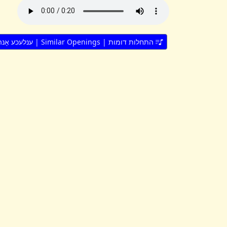
התחלות דומות | Similar Openings | ענלעכע אָנהייבן