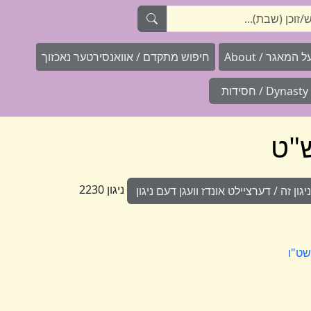
המאגר / About
חיפוש מתקדם / אוואנסירטער נאכזוך
Dynasty / חסידות
"ט
ניגון 2230
ון זה / דערציילט אונדז וועגן דעם ניגון
שט"ו