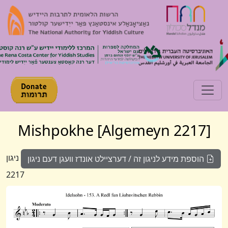
Toggle navigation
[Algemeyn 2217] Mishpokhe
ניגון
הוספת מידע לניגון זה / דערציילט אונדז וועגן דעם ניגון
2217