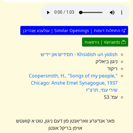
התחלות דומות | Similar Openings | ענלעכע אָנהייבן
Variants | גירסאָות
Khsidish un yidish - חסידיש און יידיש
ניגון ביאליק
ריקוד
Coopersmith, H., "Songs of my people,"
Chicago: Anshe Emet Synagogue, 1937
שירי עמי, תרצ"ז
עמ' 53
פאר אנדערע וואריאנטן פון דעם ניגון, טוט א קוועטש
אויפן בריקל אונטן