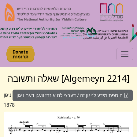
Toggle navigation
[Algemeyn 2214] שאלה ותשובה
ניגון
הוספת מידע לניגון זה / דערציילט אונדז וועגן דעם ניגון
1878