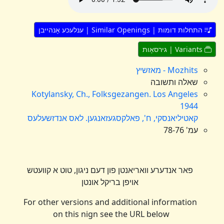
התחלות דומות | Similar Openings | ענלעכע אָנהייבן
Variants | גירסאָות
Mozhits - מאזשיץ
שאלה ותשובה
Kotylansky, Ch., Folksgezangen. Los Angeles
1944
קאטיליאנסקי, ח', פאלקסגעזאנגען. לאס אנדזשעלעס
עמ' 78-76
פאר אנדערע וואריאנטן פון דעם ניגון, טוט א קוועטש
אויפן בריקל אונטן
For other versions and additional information
on this nign see the URL below