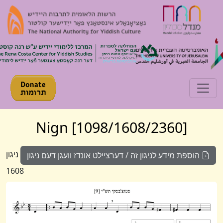
Toggle navigation
[1098/1608/2360] Nign
ניגון
הוספת מידע לניגון זה / דערציילט אונדז וועגן דעם ניגון
1608