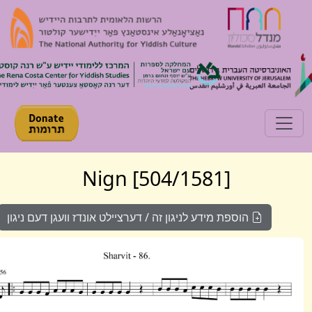
Toggle navig
[504/1581] Nign
ניגון 1581
הוספת מידע לניגון זה / דערציילט אונדז וועגן דעם ניגון