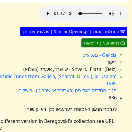
Similar Openings | ענלעכע אָנהייבן
 - גאליציע
וד
Shverd, Elazar) - שווערד, אלעזר (בעלזא)
Chassidic Tunes from Galicia, (Sharvit, U., ed.), Jerusa
1
וני חסידים מגליציה (בעריכת א' שרביט), ירושלים
סת הניגון באסופת בערעגאווסקי ראו קישור
For a different version in Beregovski's collection see U
below