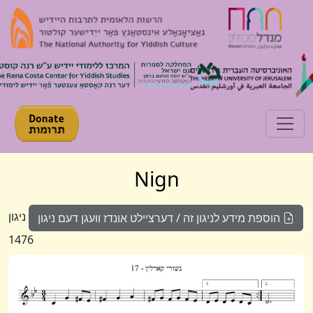
Toggle navigation
Nign
ניגון
הוספת מידע לניגון זה / דערציילט אונדז וועגן דעם ניגון
1476