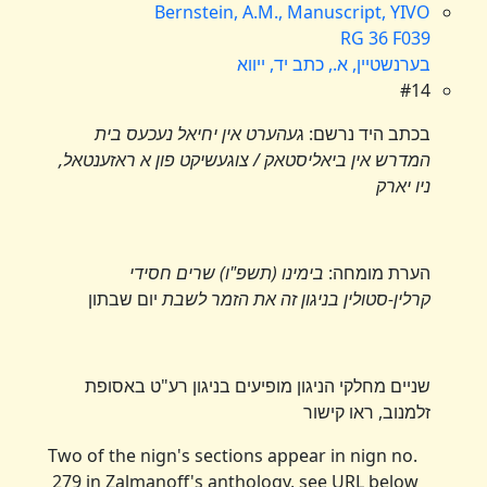
Bernstein, A.M., Manuscript, YIVO
RG 36 F039
בערנשטיין, א., כתב יד, ייווא
#14
בכתב היד נרשם:
געהערט אין יחיאל נעכעס בית
המדרש אין ביאליסטאק / צוגעשיקט פון א ראזענטאל,
ניו יארק
הערת מומחה:
בימינו (תשפ"ו) שרים חסידי
קרלין-סטולין בניגון זה את הזמר לשבת
יום שבתון
שניים מחלקי הניגון מופיעים בניגון רע"ט באסופת
זלמנוב, ראו קישור
Two of the nign's sections appear in nign no.
279 in Zalmanoff's anthology, see URL below