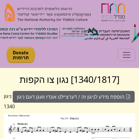
Toggle navigation
[1340/1817] נגון צו הקפות
ניגון
הוספת מידע לניגון זה / דערציילט אונדז וועגן דעם ניגון
1340