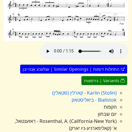
התחלות דומות | Similar Openings | ענלעכע אָנהייבן
Variants | גירסאָות
Karlin (Stolin) - קארלין (סטאלין)
Bialistok - ביאליסטאק
הקפות
יום שבתון
Rosenthal, A. (California-New York) - ראזענטאל,
א' (קאליפארניע-ניו יארק)