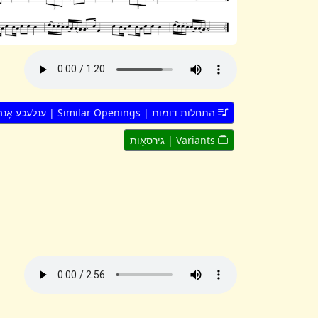
התחלות דומות | Similar Openings | ענלעכע אָנהייבן
Variants | גירסאָות