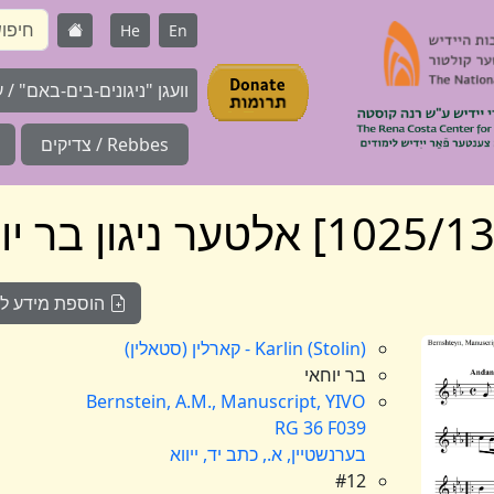
He
En
וועגן "ניגונים-בים-באם" / על 
Rebbes / צדיקים
הוספת מידע לניג
Karlin (Stolin) - קארלין (סטאלין)
בר יוחאי
Bernstein, A.M., Manuscript, YIVO
RG 36 F039
בערנשטיין, א., כתב יד, ייווא
#12