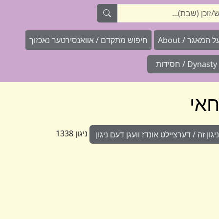
המאגר / About
חיפוש מתקדם / אוואנסירטער נאכזוך
Dynasty / חסידות
ניגון 1338
ון זה / דערציילט אונדז וועגן דעם ניגון