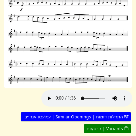
התחלות דומות | Similar Openings | ענלעכע אָנהייבן
Variants | גירסאָות