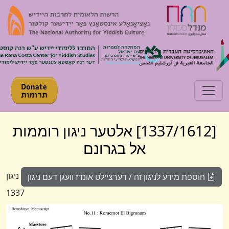
Toggle navigation
[1337/1612] אלטער ניגון רוממות
אל בגרונם
ניגון
הוספת מידע לניגון זה / דערציילט אונדז וועגן דעם ניגון
1337