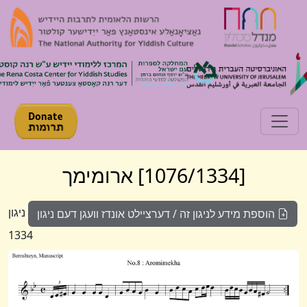
Toggle navigation
[1076/1334] ארומימך
ניגון
הוספת מידע לניגון זה / דערציילט אונדז וועגן דעם ניגון
1334