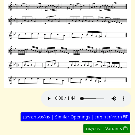
התחלות דומות | Similar Openings | ענלעכע אָנהייבן
Variants | גירסאָות