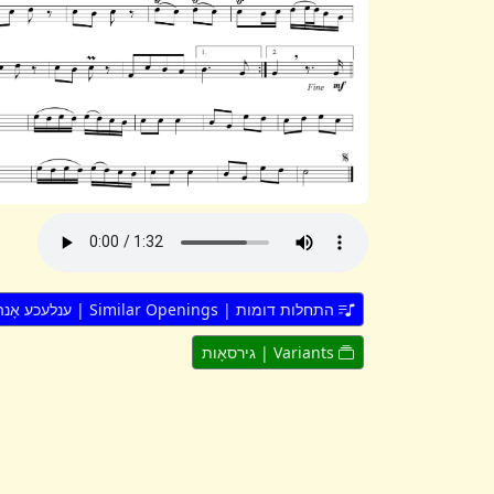
התחלות דומות | Similar Openings | ענלעכע אָנהייבן
Variants | גירסאָות