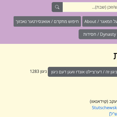
המאגר / About
חיפוש מתקדם / אוואנסירטער נאכזוך
Dynasty / חסידות
ניגון 1283
ון זה / דערציילט אונדז וועגן דעם ניגון
Stutschewsky,
ש"ל]