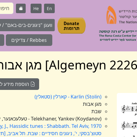
He
En
וועגן "ניגונים-בים-באם" / על 
Rebbes / צדיקים
הוספת מידע לניג
Karlin (Stolin) - קארלין (סטאלין)
מגן אבות
שבת
Telekhaner, Yankev (Koydanov) - טעלעכאנער, יעקב (קוידאנאוו)
 J., Hassidic tunes : Shabbath. Tel Aviv, 1970
סטוצ'בסקי, י', ניגונים חסידיים : שבת. תל אביב, [ת