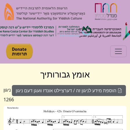
Toggle navigation
אומץ גבורותיך
ניגון
הוספת מידע לניגון זה / דערציילט אונדז וועגן דעם ניגון
1266