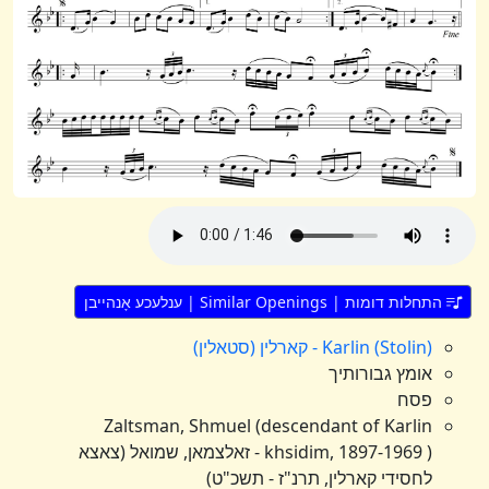
התחלות דומות | Similar Openings | ענלעכע אָנהייבן
Karlin (Stolin) - קארלין (סטאלין)
אומץ גבורותיך
פסח
Zaltsman, Shmuel (descendant of Karlin
khsidim, 1897-1969 ) - זאלצמאן, שמואל (צאצא
לחסידי קארלין, תרנ"ז - תשכ"ט)