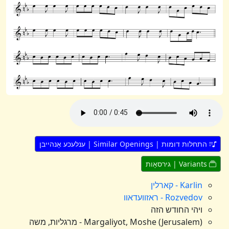
התחלות דומות | Similar Openings | ענלעכע אָנהייבן
Variants | גירסאָות
Karlin - קארלין
Rozvedov - ראזוועדאוו
ויהי החודש הזה
Margaliyot, Moshe (Jerusalem) - מרגליות, משה