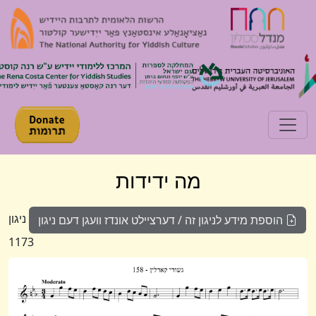
Toggle navigation
מה ידידות
ניגון
הוספת מידע לניגון זה / דערציילט אונדז וועגן דעם ניגון
1173