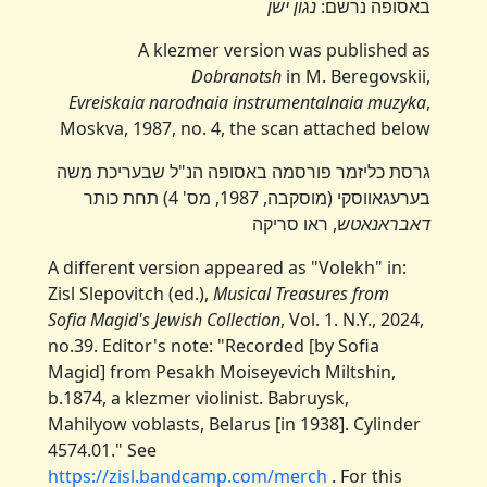
באסופה נרשם:
נגון ישן
A klezmer version was published as
Dobranotsh
in M. Beregovskii,
Evreiskaia
narodnaia instrumentalnaia muzyka
,
Moskva, 1987, no. 4, the scan attached below
גרסת כליזמר פורסמה באסופה הנ"ל שבעריכת משה
בערעגאווסקי (מוסקבה, 1987, מס' 4) תחת כותר
דאבראנאטש
, ראו סריקה
A different version appeared as "Volekh" in:
Zisl Slepovitch (ed.),
Musical Treasures from
Sofia Magid's Jewish Collection
, Vol. 1. N.Y., 2024,
no.39. Editor's note: "Recorded [by Sofia
Magid] from Pesakh Moiseyevich Miltshin,
b.1874, a klezmer violinist. Babruysk,
Mahilyow voblasts, Belarus [in 1938]. Cylinder
4574.01." See
https://zisl.bandcamp.com/merch
. For this