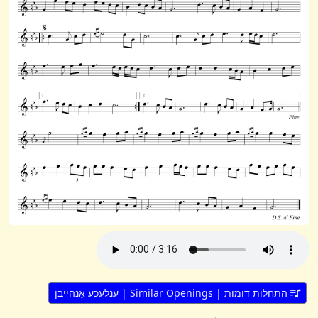
התחלות דומות | Similar Openings | ענלעכע אָנהייבן