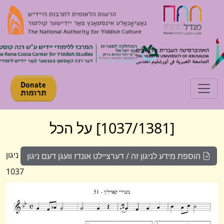
Toggle navigation
[1037/1381] על הכל
ניגון
הוספת מידע לניגון זה / דערציילט אונדז וועגן דעם ניגון
1037